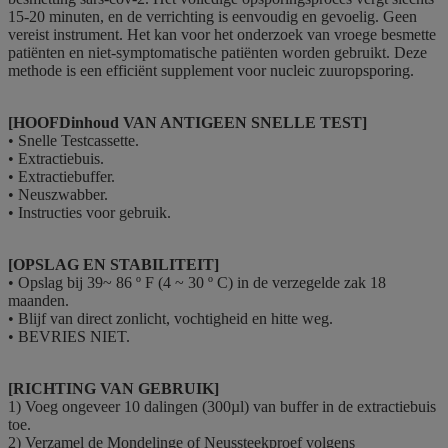
15-20 minuten, en de verrichting is eenvoudig en gevoelig. Geen
vereist instrument. Het kan voor het onderzoek van vroege besmette
patiënten en niet-symptomatische patiënten worden gebruikt. Deze
methode is een efficiënt supplement voor nucleic zuuropsporing.
[HOOFDinhoud VAN ANTIGEEN SNELLE TEST]
• Snelle Testcassette.
• Extractiebuis.
• Extractiebuffer.
• Neuszwabber.
• Instructies voor gebruik.
[OPSLAG EN STABILITEIT]
• Opslag bij 39~ 86 º F (4 ~ 30 º C) in de verzegelde zak 18
maanden.
• Blijf van direct zonlicht, vochtigheid en hitte weg.
• BEVRIES NIET.
[RICHTING VAN GEBRUIK]
1) Voeg ongeveer 10 dalingen (300µl) van buffer in de extractiebuis
toe.
2) Verzamel de Mondelinge of Neussteekproef volgens