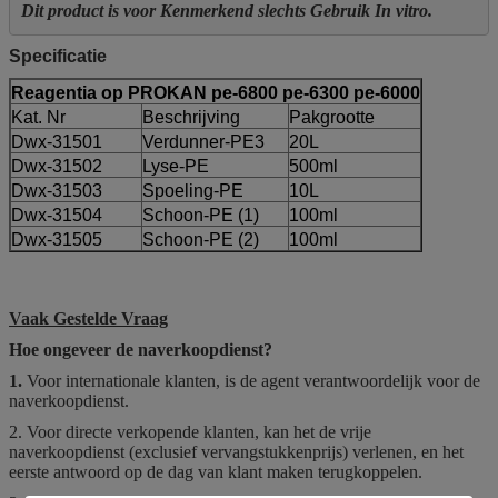
Dit product is voor Kenmerkend slechts Gebruik In vitro.
Specificatie
Reagentia op PROKAN pe-6800 pe-6300 pe-6000
Kat. Nr
Beschrijving
Pakgrootte
Dwx-31501
Verdunner-PE3
20L
Dwx-31502
Lyse-PE
500ml
Dwx-31503
Spoeling-PE
10L
Dwx-31504
Schoon-PE (1)
100ml
Dwx-31505
Schoon-PE (2)
100ml
Vaak Gestelde Vraag
Hoe ongeveer de naverkoopdienst?
1.
Voor internationale klanten, is de agent verantwoordelijk voor de
naverkoopdienst.
2. Voor directe verkopende klanten, kan het de vrije
naverkoopdienst (exclusief vervangstukkenprijs) verlenen, en het
eerste antwoord op de dag van klant maken terugkoppelen.