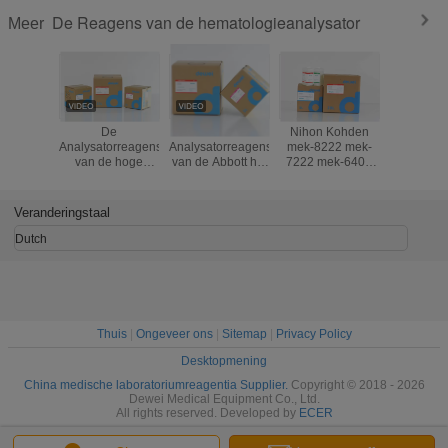
De Reagens van de hematologieanalysator
Meer
De
Van de de
Nihon Kohden
De stabi
Analysatorreagens
Analysatorreagens
mek-8222 mek-
Analysator
van de hoge
van de Abbott het
7222 mek-6400
van 
Prestatieshematologie
Robijnrode
Reagentia van de
Hematolog
voor Genrui
CD3200
Hematologieanalysator
voor Me
KT6280 KT6200
Hematologie
CA570 C
Veranderingstaal
KT6180 3
Systeem van de
Verdunner
Deelanalysator
het Bloedanalyse
3 Deelana
Dutch
Lyse S
Thuis
|
Ongeveer ons
|
Sitemap
|
Privacy Policy
Desktopmening
China medische laboratoriumreagentia Supplier.
Copyright © 2018 - 2026
Dewei Medical Equipment Co., Ltd.
All rights reserved. Developed by
ECER