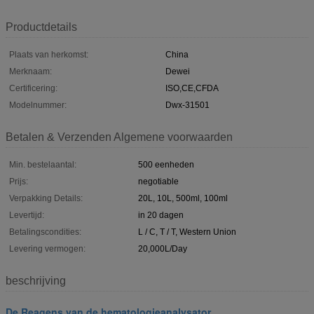
Productdetails
Plaats van herkomst:
China
Merknaam:
Dewei
Certificering:
ISO,CE,CFDA
Modelnummer:
Dwx-31501
Betalen & Verzenden Algemene voorwaarden
Min. bestelaantal:
500 eenheden
Prijs:
negotiable
Verpakking Details:
20L, 10L, 500ml, 100ml
Levertijd:
in 20 dagen
Betalingscondities:
L / C, T / T, Western Union
Levering vermogen:
20,000L/Day
beschrijving
De Reagens van de hematologieanalysator